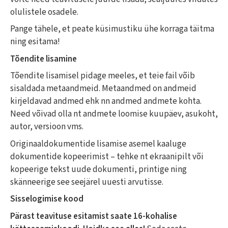
olulistele osadele.
Pange tähele, et peate küsimustiku ühe korraga täitma
ning esitama!
Tõendite lisamine
Tõendite lisamisel pidage meeles, et teie fail võib
sisaldada metaandmeid. Metaandmed on andmeid
kirjeldavad andmed ehk nn andmed andmete kohta.
Need võivad olla nt andmete loomise kuupäev, asukoht,
autor, versioon vms.
Originaaldokumentide lisamise asemel kaaluge
dokumentide kopeerimist – tehke nt ekraanipilt või
kopeerige tekst uude dokumenti, printige ning
skänneerige see seejärel uuesti arvutisse.
Sisselogimise kood
Pärast teavituse esitamist saate 16-kohalise