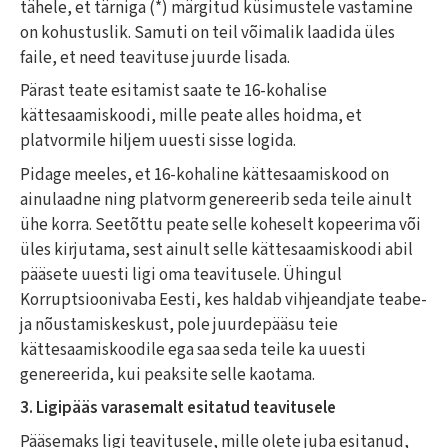
tähele, et tärniga (*) märgitud küsimustele vastamine
on kohustuslik. Samuti on teil võimalik laadida üles
faile, et need teavituse juurde lisada.
Pärast teate esitamist saate te 16-kohalise
kättesaamiskoodi, mille peate alles hoidma, et
platvormile hiljem uuesti sisse logida.
Pidage meeles, et 16-kohaline kättesaamiskood on
ainulaadne ning platvorm genereerib seda teile ainult
ühe korra. Seetõttu peate selle koheselt kopeerima või
üles kirjutama, sest ainult selle kättesaamiskoodi abil
pääsete uuesti ligi oma teavitusele. Ühingul
Korruptsioonivaba Eesti, kes haldab vihjeandjate teabe-
ja nõustamiskeskust, pole juurdepääsu teie
kättesaamiskoodile ega saa seda teile ka uuesti
genereerida, kui peaksite selle kaotama.
3. Ligipääs varasemalt esitatud teavitusele
Pääsemaks ligi teavitusele, mille olete juba esitanud,