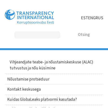
Liigu
edasi
põhisisu
EST
ENG
RUS
juurde
Otsing
MAIN
Vihjeandjate teabe- ja nõustamiskeskuse (ALAC)
Main
tutvustus ja nõu küsimine
NAVIGATION
navigation
Nõustamise protseduur
Kontakt keskusega
Kuidas GlobaLeaks platvormi kasutada?