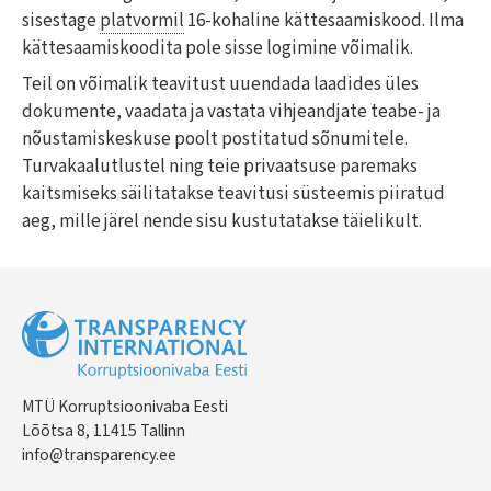
sisestage
platvormil
16-kohaline kättesaamiskood. Ilma
kättesaamiskoodita pole sisse logimine võimalik.
Teil on võimalik teavitust uuendada laadides üles
dokumente, vaadata ja vastata vihjeandjate teabe- ja
nõustamiskeskuse poolt postitatud sõnumitele.
Turvakaalutlustel ning teie privaatsuse paremaks
kaitsmiseks säilitatakse teavitusi süsteemis piiratud
aeg, mille järel nende sisu kustutatakse täielikult.
MTÜ Korruptsioonivaba Eesti
Lõõtsa 8, 11415 Tallinn
info@transparency.ee