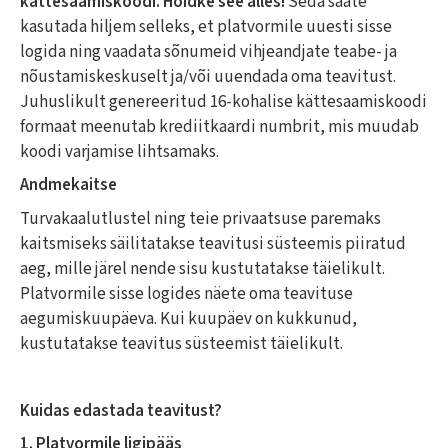
kättesaamiskoodi. Hoidke see alles!
Seda saate
kasutada hiljem selleks, et platvormile uuesti sisse
logida ning vaadata sõnumeid vihjeandjate teabe- ja
nõustamiskeskuselt ja/või uuendada oma teavitust.
Juhuslikult genereeritud 16-kohalise kättesaamiskoodi
formaat meenutab krediitkaardi numbrit, mis muudab
koodi varjamise lihtsamaks.
Andmekaitse
Turvakaalutlustel ning teie privaatsuse paremaks
kaitsmiseks säilitatakse teavitusi süsteemis piiratud
aeg, mille järel nende sisu kustutatakse täielikult.
Platvormile sisse logides näete oma teavituse
aegumiskuupäeva. Kui kuupäev on kukkunud,
kustutatakse teavitus süsteemist täielikult.
Kuidas edastada teavitust?
1.
Platvormile ligipääs