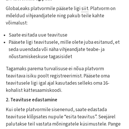
GlobaLeaks platvormile pääsete ligi
siit
. Platvorm on
mõeldud vihjeandjatele ning pakub teile kahte
võimalust:
Saate esitada uue teavituse
Pääsete ligi teavitusele, mille olete juba esitanud, et
seda uuendada või näha vihjeandjate teabe- ja
nõustamiskeskuse tagasisidet
Tagamaks parema turvalisuse ei nõua platvorm
teavitava isiku poolt registreerimist. Pääsete oma
teavitusele ligi igal ajal kasutades selleks oma 16-
kohalist kättesaamiskoodi.
2. Teavituse edastamine
Kui olete platvormile sisenenud, saate edastada
teavituse klõpsates nupule “esita teavitus”. Seejärel
palutakse teil vastata mõningatele küsimustele. Pange