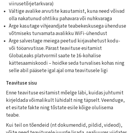
viirusetõrjetarkvara)
Vältige avalike arvutite kasutamist, kuna need võivad
olla nakatunud ohtliku pahavara või nuhkvaraga
Ärge kasutage vihjeandjate teabekeskusega ühenduse
võtmiseks turvamata avalikku WiFi-ühendust
Ärge salvestage meiega peetud kirjavahetust kodu-
või tööarvutisse. Pärast teavituse esitamist
GlobaLeaks platvormil saate te 16-kohalise
kättesaamiskoodi – hoidke seda turvalises kohas ning
selle abil pääsete igal ajal oma teavitusele ligi
Teavituse sisu
Enne teavituse esitamist mõelge läbi, kuidas juhtumit
kirjeldada võimalikult lühidalt ning täpselt. Veenduge,
et esitate fakte ning tõstate esile kõige olulisema
teabe.
Kui teil on tõendeid (nt dokumendid, pildid, videod),
võite need teavitusele juurde lisada, sealjuures viidates