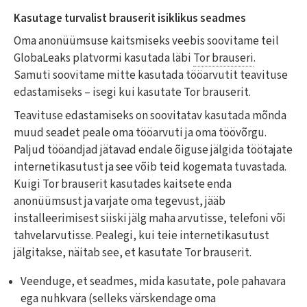
Kasutage turvalist brauserit isiklikus seadmes
Oma anonüümsuse kaitsmiseks veebis soovitame teil
GlobaLeaks platvormi kasutada läbi
Tor brauseri
.
Samuti soovitame mitte kasutada tööarvutit teavituse
edastamiseks – isegi kui kasutate Tor brauserit.
Teavituse edastamiseks on soovitatav kasutada mõnda
muud seadet peale oma tööarvuti ja oma töövõrgu.
Paljud tööandjad jätavad endale õiguse jälgida töötajate
internetikasutust ja see võib teid kogemata tuvastada.
Kuigi Tor brauserit kasutades kaitsete enda
anonüümsust ja varjate oma tegevust, jääb
installeerimisest siiski jälg maha arvutisse, telefoni või
tahvelarvutisse. Pealegi, kui teie internetikasutust
jälgitakse, näitab see, et kasutate Tor brauserit.
Veenduge, et seadmes, mida kasutate, pole pahavara
ega nuhkvara (selleks värskendage oma