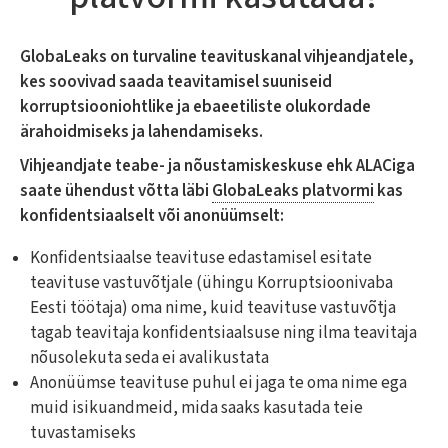
GlobaLeaks on turvaline teavituskanal vihjeandjatele,
kes soovivad saada teavitamisel suuniseid
korruptsiooniohtlike ja ebaeetiliste olukordade
ärahoidmiseks ja lahendamiseks.
Vihjeandjate teabe- ja nõustamiskeskuse ehk ALACiga
saate ühendust võtta läbi
GlobaLeaks platvormi
kas
konfidentsiaalselt või anonüümselt:
Konfidentsiaalse teavituse edastamisel esitate
teavituse vastuvõtjale (ühingu Korruptsioonivaba
Eesti töötaja) oma nime, kuid teavituse vastuvõtja
tagab teavitaja konfidentsiaalsuse ning ilma teavitaja
nõusolekuta seda ei avalikustata
Anonüümse teavituse puhul ei jaga te oma nime ega
muid isikuandmeid, mida saaks kasutada teie
tuvastamiseks