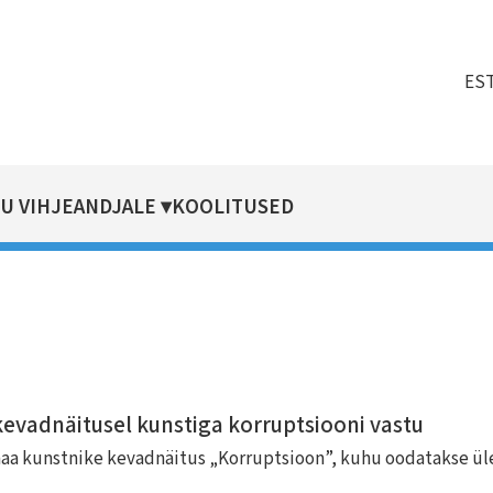
ES
U VIHJEANDJALE
KOOLITUSED
evadnäitusel kunstiga korruptsiooni vastu
aa kunstnike kevadnäitus „Korruptsioon”, kuhu oodatakse ül