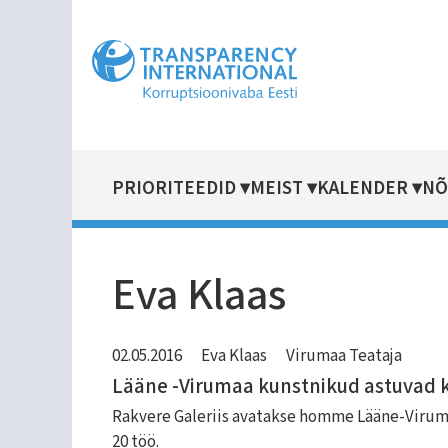
Liigu
edasi
põhisisu
juurde
PRIORITEEDID
MEIST
KALENDER
NÕ
MAIN
NAVIGATION
Eva Klaas
02.05.2016
Eva Klaas
Virumaa Teataja
Lääne -Virumaa kunstnikud astuvad k
Rakvere Galeriis avatakse homme Lääne-Virum
20 töö.