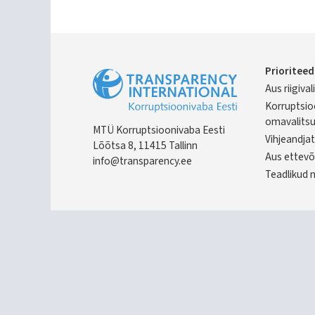
Prioriteed
Aus riigiva
Foot
Korruptsio
omavalits
MTÜ Korruptsioonivaba Eesti
Vihjeandjat
Lõõtsa 8, 11415 Tallinn
Aus ettevõ
info@transparency.ee
Teadlikud 