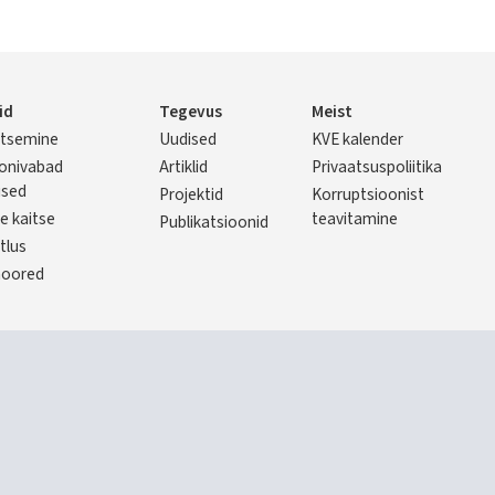
id
Tegevus
Meist
litsemine
Uudised
KVE kalender
er
onivabad
Artiklid
Privaatsuspoliitika
used
Projektid
Korruptsioonist
e kaitse
teavitamine
Publikatsioonid
tlus
noored