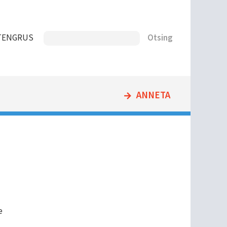
Otsing
T
ENG
RUS
ANNETA
e