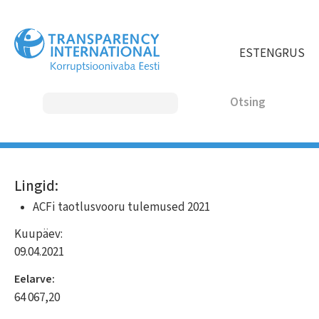
Liigu
edasi
põhisisu
EST
ENG
RUS
juurde
Otsing
MAIN
Lingid:
NAVIGATION
ACFi taotlusvooru tulemused 2021
Kuupäev:
09.04.2021
Eelarve:
64 067,20