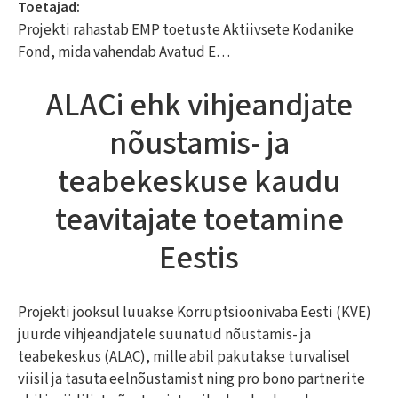
Toetajad:
Projekti rahastab EMP toetuste Aktiivsete Kodanike
Fond, mida vahendab Avatud E…
ALACi ehk vihjeandjate
nõustamis- ja
teabekeskuse kaudu
teavitajate toetamine
Eestis
Projekti jooksul luuakse Korruptsioonivaba Eesti (KVE)
juurde vihjeandjatele suunatud nõustamis- ja
teabekeskus (ALAC), mille abil pakutakse turvalisel
viisil ja tasuta eelnõustamist ning pro bono partnerite