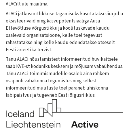
ALACilt üle maailma.
ALACi jätkusuutlikkuse tagamiseks kasutatakse ära juba
eksisteerivaid ning kasvupotentsiaaliga Ausa
Ettevõtluse Võrgustikku ja koolituskavade kaudu
osalevaid organisatsioone, kelle toel tegevust
rahastatakse ning kelle kaudu edendatakse otseselt
Eesti ärieetika tervist.
Tänu ALACi nõustamistest informeeritud huvikaitsele
saab KVE-st kodanikukesksem ja mõjusam vabaühendus.
Tänu ALACi toimimismudelile osaleb aina rohkem
osapooli vabakonna tegemistes ning sellest
informeeritud muutuste toel paraneb ühiskonna
läbipaistvus ja tugevneb Eesti õigusriiklus.