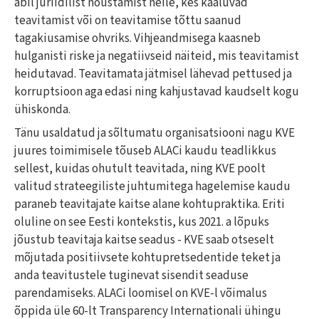
abil juriidilist nõustamist neile, kes kaaluvad
teavitamist või on teavitamise tõttu saanud
tagakiusamise ohvriks. Vihjeandmisega kaasneb
hulganisti riske ja negatiivseid näiteid, mis teavitamist
heidutavad. Teavitamata jätmisel lähevad pettused ja
korruptsioon aga edasi ning kahjustavad kaudselt kogu
ühiskonda.
Tänu usaldatud ja sõltumatu organisatsiooni nagu KVE
juures toimimisele tõuseb ALACi kaudu teadlikkus
sellest, kuidas ohutult teavitada, ning KVE poolt
valitud strateegiliste juhtumitega hagelemise kaudu
paraneb teavitajate kaitse alane kohtupraktika. Eriti
oluline on see Eesti kontekstis, kus 2021. a lõpuks
jõustub teavitaja kaitse seadus - KVE saab otseselt
mõjutada positiivsete kohtupretsedentide teket ja
anda teavitustele tuginevat sisendit seaduse
parendamiseks. ALACi loomisel on KVE-l võimalus
õppida üle 60-lt Transparency Internationali ühingu