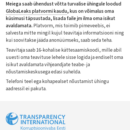
Meiega saab ühendust võtta turvalise ühingule loodud
GlobaLeaks platvormi kaudu
, kus on võimalus oma
küsimusi täpsustada, lisada faile jm ilma oma isikut
avaldamata.
Platvorm, mis toimib pimeveebis, ei
salvesta mitte mingil kujul teavitaja informatsiooni ning
kui soovitakse jääda anonüümseks, saab seda teha.
Teavitaja saab 16-kohalise kättesaamiskoodi, mille abil
uuesti oma teavituse lehele sisse logida ja endiselt oma
isikut avaldamata vihjeandjate teabe- ja
nõustamiskeskusega edasi suhelda.
Telefoni teel ega kohapealset nõustamist ühingu
aadressil ei pakuta.