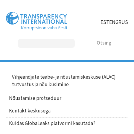
Liigu
edasi
põhisisu
EST
ENG
RUS
juurde
Otsing
MAIN
Vihjeandjate teabe- ja nõustamiskeskuse (ALAC)
Main
tutvustus ja nõu küsimine
NAVIGATION
navigation
Nõustamise protseduur
Kontakt keskusega
Kuidas GlobaLeaks platvormi kasutada?