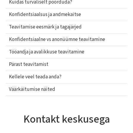
Kuidas turvaliselt pöörduda?
Konfidentsiaalsus ja andmekaitse
Teavitamise eesmärk ja tagajärjed
Konfidentsiaalne vs anonüümne teavitamine
Tööandja ja avalikkuse teavitamine
Pärast teavitamist
Kellele veel teada anda?
Väärkäitumise näited
Kontakt keskusega